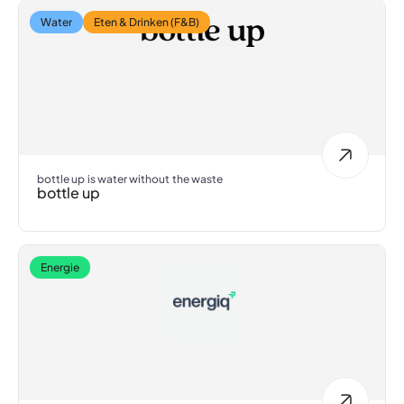
Water
Eten & Drinken (F&B)
bottle up is water without the waste
bottle up
Energie