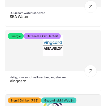
Duurzaam water uit de zee
SEA Water
Energie
Materiaal & Circulariteit
Veilig, slim en schaalbaar toegangsbeheer
Vingcard
Eten & Drinken (F&B)
Gezondheid & Welzijn