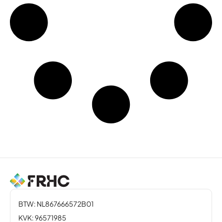
BTW: NL867666572B01
KVK: 96571985