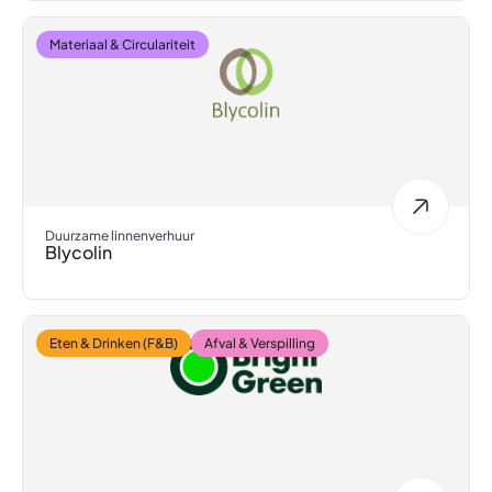
Materiaal & Circulariteit
Duurzame linnenverhuur
Blycolin
Eten & Drinken (F&B)
Afval & Verspilling