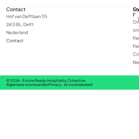
Contact
Ov
So
F
Hof van Delftlaan 115
Ov
2613 BL, Delft
on
Nederland
Pa
Contact
Pa
Cri
Ni
© 2026 - Future Ready Hospitality Collective
Algemene voorwaarden
Privacy- en cookiebeleid