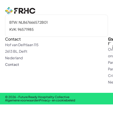
BTW: NL867666572B01
KVK: 96571985
Contact
Ov
So
F
Hof van Delftlaan 115
Ov
2613 BL, Delft
on
Nederland
Pa
Contact
Pa
Cri
Ni
© 2026 - Future Ready Hospitality Collective
Algemene voorwaarden
Privacy- en cookiebeleid