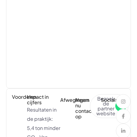
Voordelen
Impact in
Bezoek
Afwegingen
Neem
Socials
cijfers
de
nu
partner
Resultaten in
contact
website
op
de praktijk:
5,4 ton minder