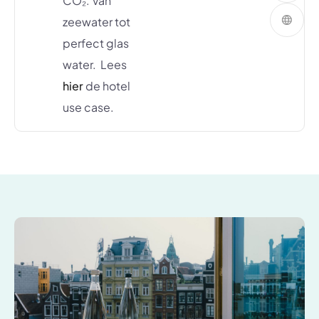
CO₂. Van
zeewater tot
perfect glas
water. Lees
hier
de hotel
use case.