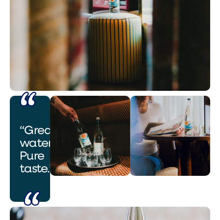
“Great
water.
Pure
taste.”