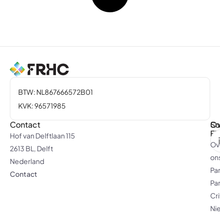
BTW: NL867666572B01
KVK: 96571985
Contact
Ov
So
F
Hof van Delftlaan 115
Ov
2613 BL, Delft
on
Nederland
Pa
Contact
Pa
Cri
Ni