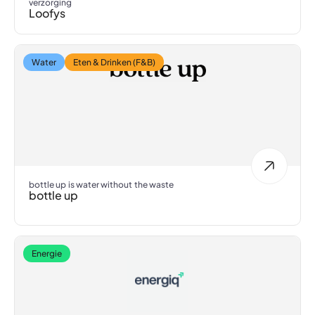
verzorging
Loofys
Water
Eten & Drinken (F&B)
bottle up is water without the waste
bottle up
Energie