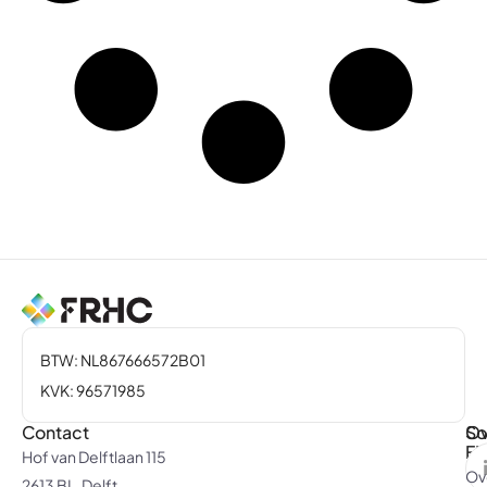
BTW: NL867666572B01
KVK: 96571985
Contact
Ov
So
F
Hof van Delftlaan 115
Ov
2613 BL, Delft